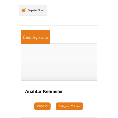
Sepete Ekle
Ürün Açıklama
Anahtar Kelimeler
OİG-013
Bahçıvan Tulumu