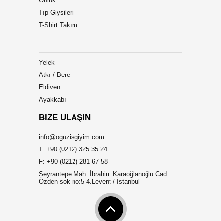
Önlük
Tıp Giysileri
T-Shirt Takım
Yelek
Atkı / Bere
Eldiven
Ayakkabı
BIZE ULAŞIN
info@oguzisgiyim.com
T: +90 (0212) 325 35 24
F: +90 (0212) 281 67 58
Seyrantepe Mah. İbrahim Karaoğlanoğlu Cad.
Özden sok no:5 4.Levent / İstanbul