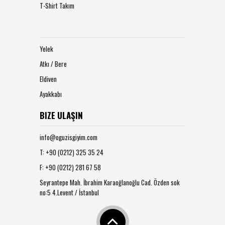
T-Shirt Takım
Yelek
Atkı / Bere
Eldiven
Ayakkabı
BIZE ULAŞIN
info@oguzisgiyim.com
T: +90 (0212) 325 35 24
F: +90 (0212) 281 67 58
Seyrantepe Mah. İbrahim Karaoğlanoğlu Cad. Özden sok
no:5 4.Levent / İstanbul